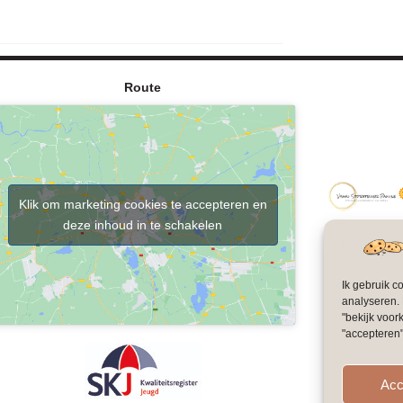
Route
Klik om marketing cookies te accepteren en
deze inhoud in te schakelen
Ik gebruik c
analyseren. 
"bekijk voor
"accepteren"
Acc