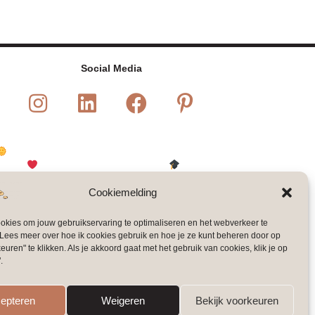
Social Media
visualstoryteller.pauline
Jij werkt met mensen. Ik help je visueel te communiceren in 2
dagen
van afstand naar verbinding
SKJ-geaccrediteerde
trainingen (14 punten)
Cookiemelding
ookies om jouw gebruikservaring te optimaliseren en het webverkeer te
Lees meer over hoe ik cookies gebruik en hoe je ze kunt beheren door op
keuren" te klikken. Als je akkoord gaat met het gebruik van cookies, klik je op
.
epteren
Weigeren
Bekijk voorkeuren
Laad meer
Volg mij op Instagram