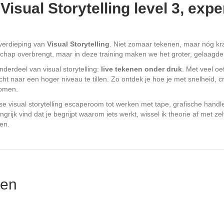
Visual Storytelling level 3, expe
 verdieping van
Visual Storytelling
. Niet zomaar tekenen, maar nóg kr
schap overbrengt, maar in deze training maken we het groter, gelaagde
derdeel van visual storytelling:
live tekenen onder druk
. Met veel o
ht naar een hoger niveau te tillen. Zo ontdek je hoe je met snelheid, cr
komen.
e visual storytelling escaperoom tot werken met tape, grafische handlet
grijk vind dat je begrijpt waarom iets werkt, wissel ik theorie af met z
en.
ten