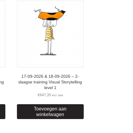
17-09-2026 & 18-09-2026 – 2-
ing
daagse training Visual Storytelling
level 1
€
647,35
incl. btw
Toevoegen aan
winkelwagen